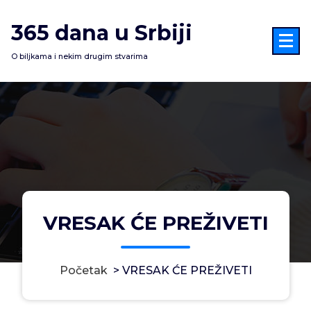
Skoči
na
365 dana u Srbiji
sadržaj
O biljkama i nekim drugim stvarima
VRESAK ĆE PREŽIVETI
Početak
>
VRESAK ĆE PREŽIVETI