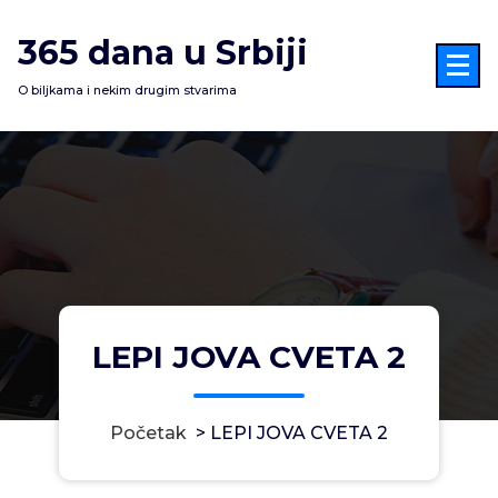
Skoči
na
365 dana u Srbiji
sadržaj
O biljkama i nekim drugim stvarima
LEPI JOVA CVETA 2
Početak
>
LEPI JOVA CVETA 2