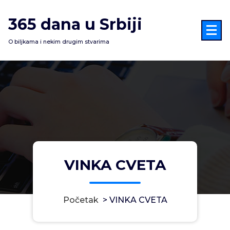
Skoči
na
365 dana u Srbiji
sadržaj
O biljkama i nekim drugim stvarima
VINKA CVETA
Početak
>
VINKA CVETA