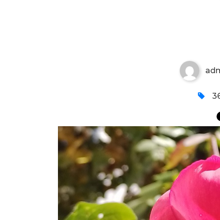
CVET STARE RUŽE
ad
36