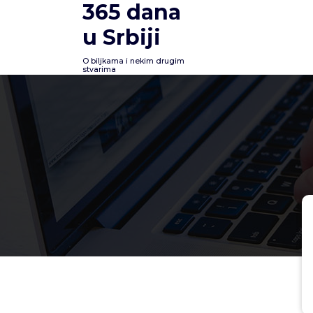
365 dana
Skoči
na
u Srbiji
sadržaj
O biljkama i nekim drugim
stvarima