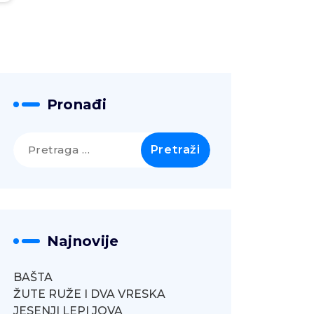
Pronađi
Pretraga
za:
Najnovije
BAŠTA
ŽUTE RUŽE I DVA VRESKA
JESENJI LEPI JOVA