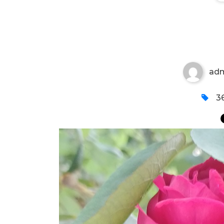
STARA RUŽA CVETA
ad
36