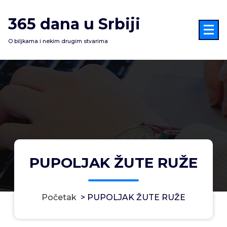
Skoči
na
365 dana u Srbiji
sadržaj
O biljkama i nekim drugim stvarima
PUPOLJAK ŽUTE RUŽE
Početak
>
PUPOLJAK ŽUTE RUŽE