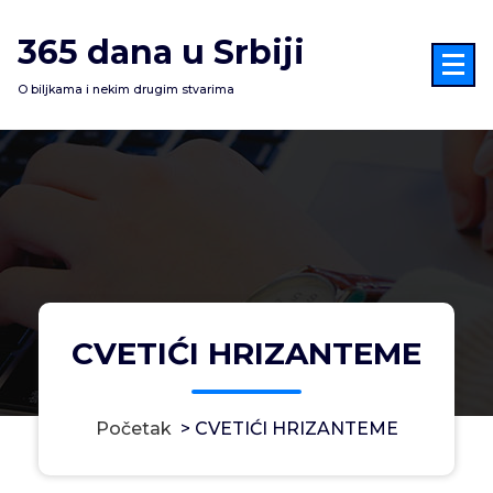
Skoči
na
365 dana u Srbiji
sadržaj
O biljkama i nekim drugim stvarima
CVETIĆI HRIZANTEME
Početak
>
CVETIĆI HRIZANTEME